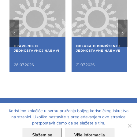
PRAVILNIK O
ODLUKA O PONIŠTENJU
JEDNOSTAVNOJ NABAVI
JEDNOSTAVNE NABAVE
28.07.2026.
21.07.2026.
Koristimo kolačiće u svrhu pružanja boljeg korisničkog iskustva
© 2018 -
2026 | Dom mladih - Laginjina 15, Rijeka,
na stranici. Ukoliko nastavite s pregledavanjem ove stranice
pretpostavit ćemo da se slažete s tim.
OIB: 62799759990 | Sva prava pridržana | Dizajn:
Studio Komplit
Slažem se
Više informacija