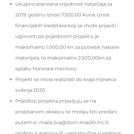
Ukupno planirana vrijednost natječaja za
2019. godinu iznosi 7.500,00 kuna. Iznos
financijskih sredstava koji se može prijaviti i
ugovoriti po pojedinom projektu je
maksimalno 1.000,00 kn za potrebe nabave
materijala, te maksimalno 2.500,00kn za
isplatu honorara mentoru.
Projekt se mora realizirati do kraja mjeseca
svibnja 2020.
Prijedlozi projekta prijavljuju se na
propisanom obrascu te moraju biti predani
putem e- maila (
iva@dom-mladih.hr
) ili
osobno (Laginjina 15, ured stručne suradnice