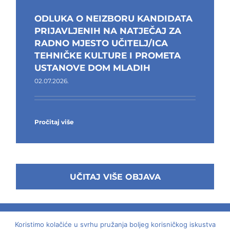
ODLUKA O NEIZBORU KANDIDATA
PRIJAVLJENIH NA NATJEČAJ ZA
RADNO MJESTO UČITELJ/ICA
TEHNIČKE KULTURE I PROMETA
USTANOVE DOM MLADIH
02.07.2026.
Pročitaj više
UČITAJ VIŠE OBJAVA
Koristimo kolačiće u svrhu pružanja boljeg korisničkog iskustva
© 2018 -
2026 | Dom mladih - Laginjina 15, Rijeka,