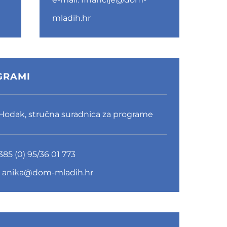
mladih.hr
GRAMI
Hodak, stručna suradnica za programe
385 (0) 95/36 01 773
:
anika@dom-mladih.hr