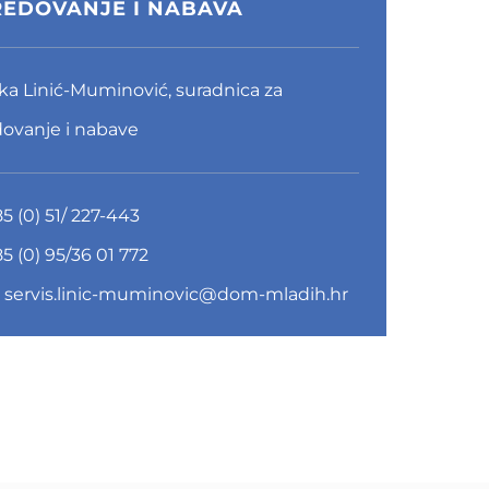
EDOVANJE I NABAVA
ka Linić-Muminović, suradnica za
ovanje i nabave
5 (0) 51/ 227-443
5 (0) 95/36 01 772
:
servis.linic-muminovic@dom-mladih.hr