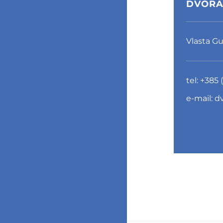
DVORA
Vlasta Gu
tel:
+385 (
e-mail:
d