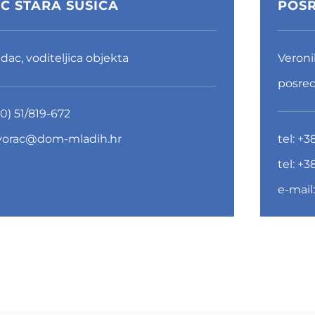
C STARA SUŠICA
POSR
dac, voditeljica objekta
Veroni
posred
0) 51/819-672
vorac@dom-mladih.hr
tel:
+38
tel:
+38
e-mail