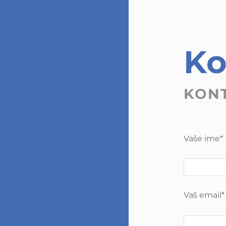
Ko
KONT
Vaše ime*
Vaš email*