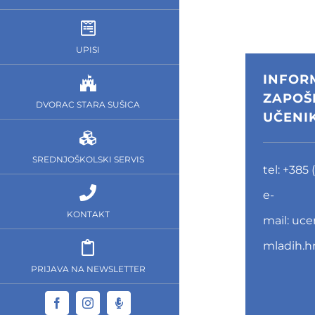
UPISI
INFOR
ZAPOŠ
DVORAC STARA SUŠICA
UČENI
SREDNJOŠKOLSKI SERVIS
tel:
+385 (
e-
KONTAKT
mail:
uce
mladih.h
PRIJAVA NA NEWSLETTER
Facebook
Instagram
Dom