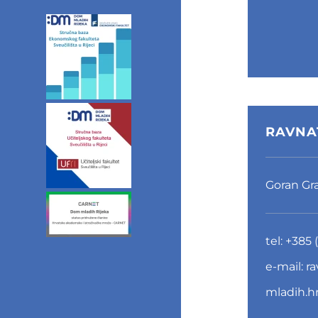
mladih
Radio
RAVNA
Goran Gr
tel:
+385 (
e-mail:
r
mladih.h