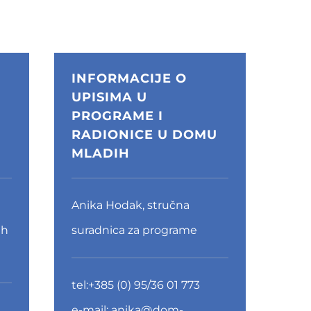
INFORMACIJE O
UPISIMA U
PROGRAME I
RADIONICE U DOMU
MLADIH
Anika Hodak, stručna
ih
suradnica za programe
tel:
+385 (0) 95/36 01 773
e-mail:
anika@dom-