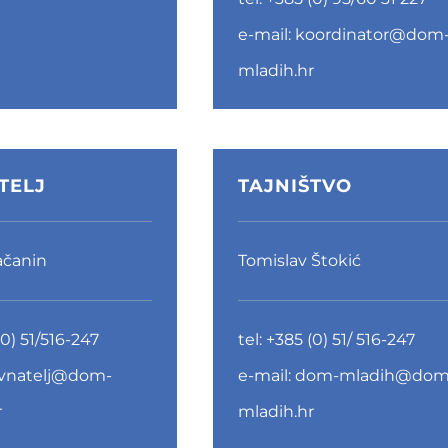
e-mail:
koordinator@dom
mladih.hr
TELJ
TAJNIŠTVO
ačanin
Tomislav Štokić
0) 51/516-247
tel:
+385 (0) 51/ 516-247
avnatelj@dom-
e-mail:
dom-mladih@dom
r
mladih.hr