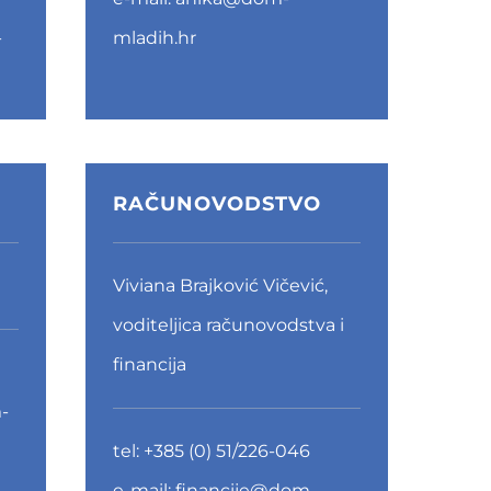
-
mladih.hr
RAČUNOVODSTVO
Viviana Brajković Vičević,
voditeljica računovodstva i
financija
-
tel:
+385 (0) 51/226-046
e-mail:
financije@dom-