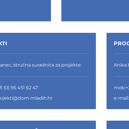
KTI
PRO
žanec, stručna suradnica za projekte
Anika 
5 (0) 95 451 62 47
mob:
+
rojekti@dom-mladih.hr
e-mail