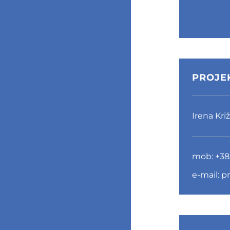
PROJE
Irena Kri
mob:
+38
e-mail:
p