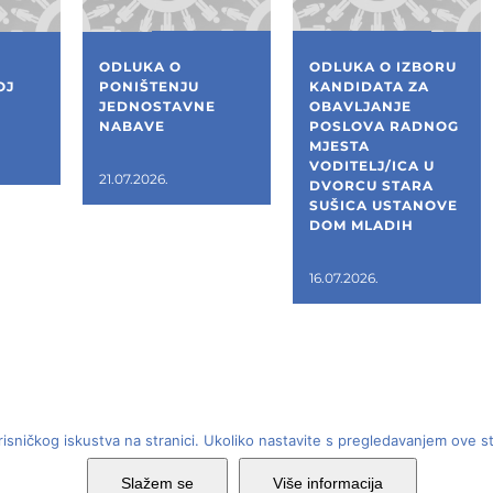
ODLUKA O
ODLUKA O IZBORU
OJ
PONIŠTENJU
KANDIDATA ZA
JEDNOSTAVNE
OBAVLJANJE
NABAVE
POSLOVA RADNOG
MJESTA
VODITELJ/ICA U
21.07.2026.
DVORCU STARA
SUŠICA USTANOVE
DOM MLADIH
16.07.2026.
risničkog iskustva na stranici. Ukoliko nastavite s pregledavanjem ove s
Dom mladih - Laginjina 15, Rijeka, OIB: 62799759990 | Sva pr
Slažem se
Više informacija