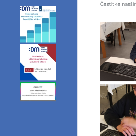
mladih
Čestitke nasši
Radio