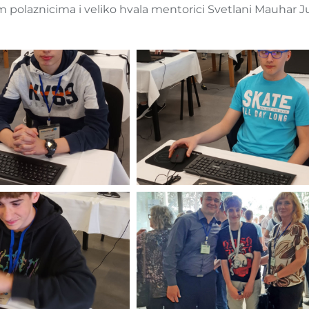
m polaznicima i veliko hvala mentorici Svetlani Mauhar J