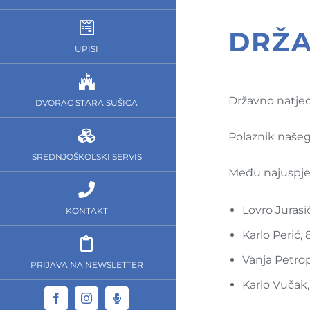
DRŽA
UPISI
Državno natjec
DVORAC STARA SUŠICA
Polaznik našeg 
SREDNJOŠKOLSKI SERVIS
Među najuspješn
Lovro Jurasić
KONTAKT
Karlo Perić, 
Vanja Petrop
PRIJAVA NA NEWSLETTER
Karlo Vučak,
Facebook
Instagram
Dom