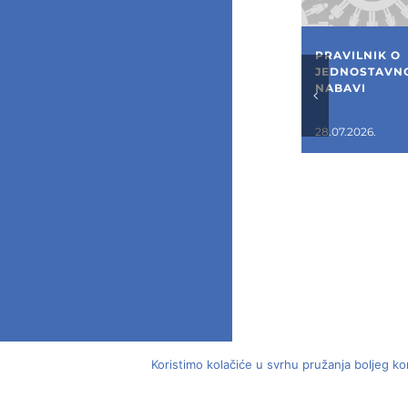
PRAVILNIK O
JEDNOSTAVN
NABAVI
28.07.2026.
Koristimo kolačiće u svrhu pružanja boljeg ko
© 2018 -
2026 | 