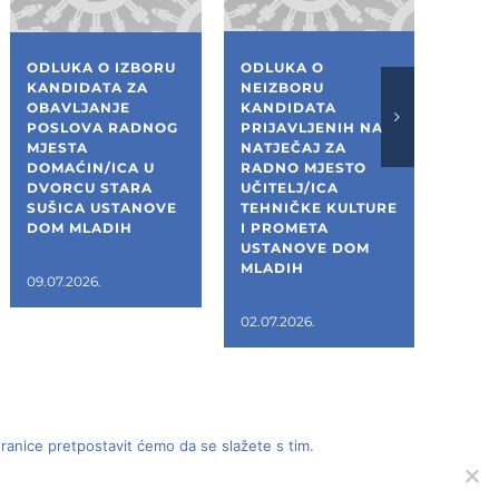
ODLUKA O IZBORU
ODLUKA O
POZI
KANDIDATA ZA
NEIZBORU
DOST
OBAVLJANJE
KANDIDATA
ZA I
POSLOVA RADNOG
PRIJAVLJENIH NA
PROJ
MJESTA
NATJEČAJ ZA
DOKU
DOMAĆIN/ICA U
RADNO MJESTO
STAR
DVORCU STARA
UČITELJ/ICA
SKLO
SUŠICA USTANOVE
TEHNIČKE KULTURE
STAR
DOM MLADIH
I PROMETA
KAPE
USTANOVE DOM
MLADIH
09.07.2026.
09.06.
02.07.2026.
tranice pretpostavit ćemo da se slažete s tim.
ava pridržana | Dizajn:
Studio Komplit