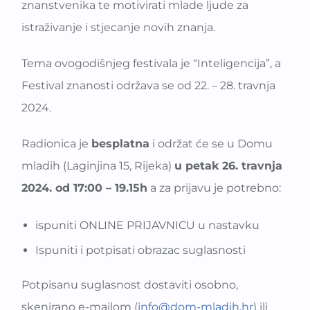
znanstvenika te motivirati mlade ljude za
istraživanje i stjecanje novih znanja.
Tema ovogodišnjeg festivala je “Inteligencija”, a
Festival znanosti održava se od 22. – 28. travnja
2024.
Radionica je
besplatna
i održat će se u Domu
mladih (Laginjina 15, Rijeka)
u petak 26. travnja
2024. od 17:00 – 19.15h
a za prijavu je potrebno:
ispuniti ONLINE PRIJAVNICU u nastavku
Ispuniti i potpisati obrazac suglasnosti
Potpisanu suglasnost dostaviti osobno,
skenirano e-mailom (
info@dom-mladih.hr
) ili