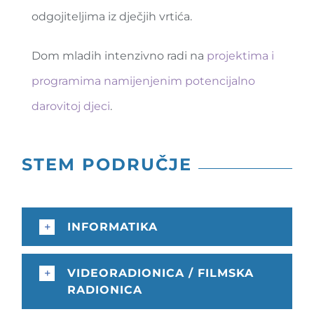
odgojiteljima iz dječjih vrtića.
Dom mladih intenzivno radi na
projektima i
programima namijenjenim potencijalno
darovitoj djeci
.
STEM PODRUČJE
INFORMATIKA
VIDEORADIONICA / FILMSKA
RADIONICA