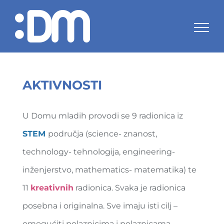
Skip
to
content
AKTIVNOSTI
U Domu mladih provodi se 9 radionica iz
STEM
područja (science- znanost,
technology- tehnologija, engineering-
inženjerstvo, mathematics- matematika) te
11
kreativnih
radionica. Svaka je radionica
posebna i originalna. Sve imaju isti cilj –
omogućiti polaznicima i polaznicama