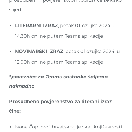
prosudbenim povjerenstvom, održat će se kako
slijedi:
LITERARNI IZRAZ
, petak
01. ožujka 2024
. u
14.30h
online putem Teams aplikacije
NOVINARSKI IZRAZ
, petak
01.ožujka 2024.
u
12.00h
online putem Teams aplikacije
*poveznice za Teams sastanke šaljemo
naknadno
Prosudbeno povjerenstvo za literani izraz
čine:
Ivana Čop, prof. hrvatskog jezika i književnosti