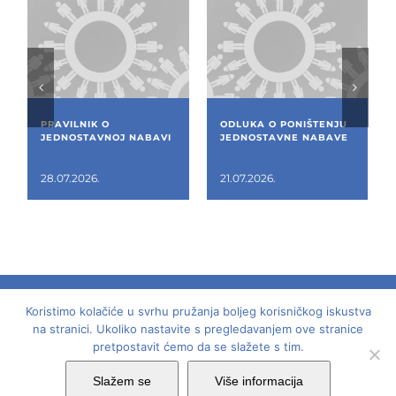
PRAVILNIK O
ODLUKA O PONIŠTENJU
JEDNOSTAVNOJ NABAVI
JEDNOSTAVNE NABAVE
28.07.2026.
21.07.2026.
Koristimo kolačiće u svrhu pružanja boljeg korisničkog iskustva
© 2018 -
2026 | Dom mladih - Laginjina 15, Rijeka,
na stranici. Ukoliko nastavite s pregledavanjem ove stranice
pretpostavit ćemo da se slažete s tim.
OIB: 62799759990 | Sva prava pridržana | Dizajn:
Studio Komplit
Slažem se
Više informacija