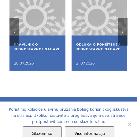
PRAVILNIK O
ODLUKA O PONIŠTENJU
JEDNOSTAVNOJ NABAVI
JEDNOSTAVNE NABAVE
28.07.2026.
21.07.2026.
Koristimo kolačiće u svrhu pružanja boljeg korisničkog iskustva
© 2018 -
2026 | Dom mladih - Laginjina 15, Rijeka,
na stranici. Ukoliko nastavite s pregledavanjem ove stranice
pretpostavit ćemo da se slažete s tim.
OIB: 62799759990 | Sva prava pridržana | Dizajn:
Studio Komplit
Slažem se
Više informacija