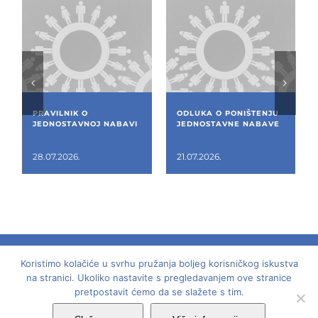
PRAVILNIK O
ODLUKA O PONIŠTENJU
JEDNOSTAVNOJ NABAVI
JEDNOSTAVNE NABAVE
28.07.2026.
21.07.2026.
Koristimo kolačiće u svrhu pružanja boljeg korisničkog iskustva
© 2018 -
2026 | Dom mladih - Laginjina 15, Rijeka,
na stranici. Ukoliko nastavite s pregledavanjem ove stranice
pretpostavit ćemo da se slažete s tim.
OIB: 62799759990 | Sva prava pridržana | Dizajn: