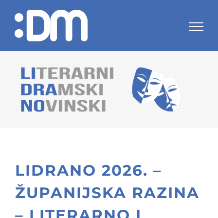
Skip
to
content
LIDRANO 2026. –
ŽUPANIJSKA RAZINA
– LITERARNO I