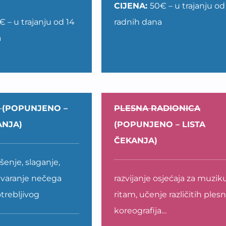
CIJENA:
50€ – u trajanju od
€ – u trajanju od 14
radnih dana
a
I
(POPUNJENO –
PLESNA RADIONICA
ANJA)
(POPUNJENO – LISTA
ČEKANJA)
ušenje, slaganje,
stvaranje nečega
razvijanje osjećaja za muziku
trebljivog
ritam, učenje različitih ples
koreografija…