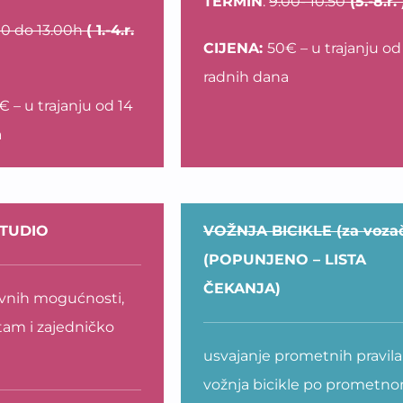
TERMIN
:
9.00- 10.50
(5.-8.r.
.10 do 13.00h
( 1.-4.r.
CIJENA:
50€ – u trajanju od
radnih dana
€ – u trajanju od 14
a
STUDIO
VOŽNJA BICIKLE (za voza
(POPUNJENO – LISTA
ČEKANJA)
ovnih mogućnosti,
itam i zajedničko
usvajanje prometnih pravila
vožnja bicikle po prometn