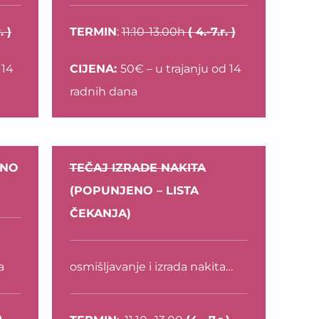
. )
TERMIN
:
11:10
-13.00h
( 4.-7.r. )
 14
CIJENA:
50€ – u trajanju od 14
radnih dana
ENO
TEČAJ IZRADE NAKITA
(POPUNJENO – LISTA
ČEKANJA)
a
osmišljavanje i izrada nakita…