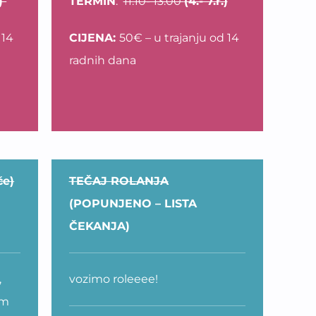
 )
TERMIN
:
11.10- 13.00
(4.- 7.r.)
 14
CIJENA:
50€ – u trajanju od 14
radnih dana
če)
TEČAJ ROLANJA
(POPUNJENO – LISTA
ČEKANJA)
,
vozimo roleeee!
om