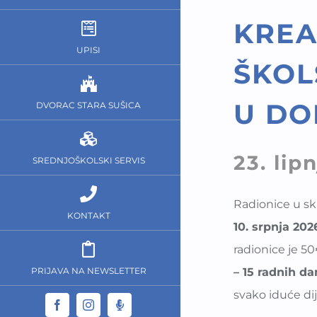
KREA
UPISI
ŠKOL
U DO
DVORAC STARA SUŠICA
23. lip
SREDNJOŠKOLSKI SERVIS
Radionice u s
KONTAKT
10. srpnja 202
radionice je 50
PRIJAVA NA NEWSLETTER
– 15 radnih d
svako iduće di
Facebook
Instagram
Dom