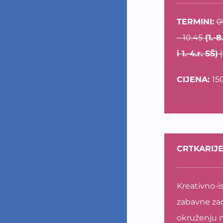
TERMINI:
0
– 10.45
(1.-8.
i 1.-4.r. SŠ)
|
CIJENA:
15
CRTKARIJE
Kreativno-is
zabavne zad
okruženju ma