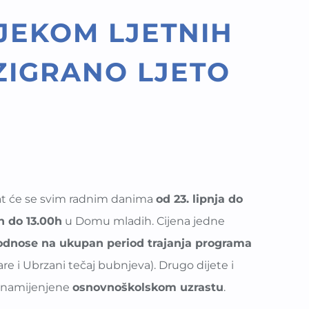
IJEKOM LJETNIH
ZIGRANO LJETO
at će se svim radnim danima
od 23. lipnja do
0h do 13.00h
u Domu mladih. Cijena jedne
 odnose na ukupan period trajanja programa
re i Ubrzani tečaj bubnjeva). Drugo dijete i
su namijenjene
osnovnoškolskom uzrastu
.