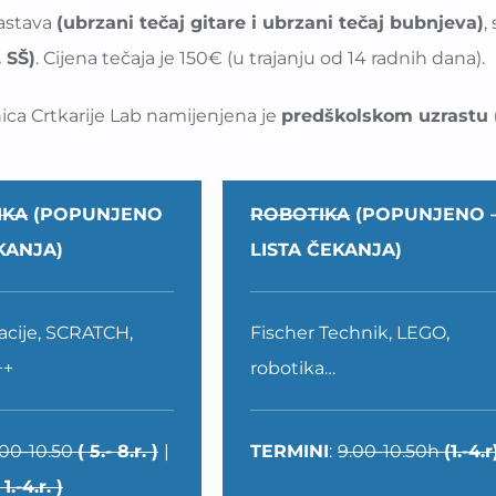
nastava
(ubrzani tečaj gitare i ubrzani tečaj bubnjeva)
,
. SŠ)
. Cijena tečaja je 150€ (u trajanju od 14 radnih dana).
ica Crtkarije Lab namijenjena je
predškolskom uzrastu (5
IKA
(POPUNJENO
ROBOTIKA
(POPUNJENO 
EKANJA)
LISTA ČEKANJA)
acije, SCRATCH,
Fischer Technik, LEGO,
++
robotika…
.00-10.50
( 5.- 8.r. )
|
TERMINI
:
9.00-10.50h
(1.-4.r
 1.-4.r. )