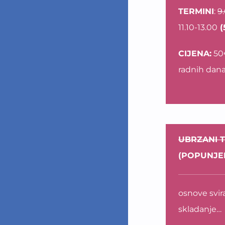
TERMINI
:
9
11.10-13.00
(5
CIJENA:
50€
radnih dan
UBRZANI T
(POPUNJEN
osnove svir
skladanje…