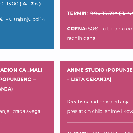
.10- 13.00
( 4.- 7.r. )
TERMIN
:
9.00-10.50h
( 1.-4.r
€ – u trajanju od 14
a
CIJENA:
50€ – u trajanju od
radnih dana
ADIONICA „MALI
ANIME STUDIO
(POPUNJ
POPUNJENO –
– LISTA ČEKANJA)
ANJA)
Kreativna radionica crtanja
tanje, izrada svega
preslatkih chibi anime likov
…