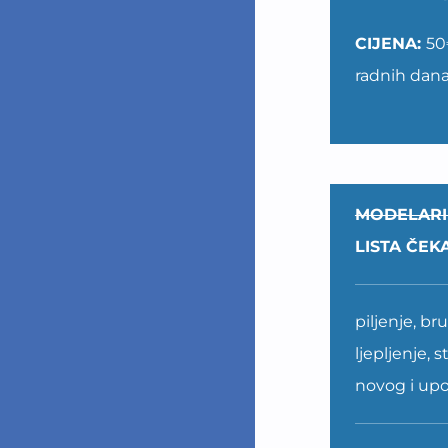
CIJENA:
50
radnih dan
MODELAR
LISTA ČEK
piljenje, br
ljepljenje, 
novog i upo