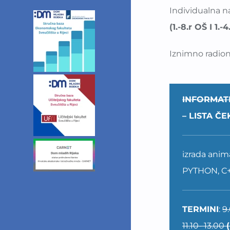
mladih
Individualna 
Radio
(1.-8.r OŠ I 1.-4
Iznimno radion
INFORMAT
– LISTA Č
izrada anim
PYTHON, C
TERMINI
:
9
11.10- 13.00
(