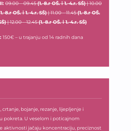
I:
09.00 – 09.45
(1.-8.r OŠ. i 1.-4.r. SŠ)
| 10.00
1.-8.r OŠ. i 1.-4.r. SŠ)
| 11.00 – 11.45
(1.-8.r OŠ.
 SŠ)
| 12.00 – 12.45
(1.-8.r OŠ. i 1.-4.r. SŠ)
:
150€ – u trajanju od 14 radnih dana
rtanje, bojanje, rezanje, lijepljenje i
ju pokreta. U veselom i poticajnom
ite aktivnosti jačaju koncentraciju, preciznost