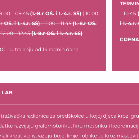
TERMIN
9.00 – 09.45
(1.-8.r OŠ. i 1.-4.r. SŠ)
| 10.00
– 10.45
(
r OŠ. i 1.-4.r. SŠ)
| 11.00 – 11.45
(1.-8.r OŠ.
i 1.-4.r.
 12.00 – 12.45
(1.-8.r OŠ. i 1.-4.r. SŠ)
CIJENA
0€ – u trajanju od 14 radnih dana
 LAB
traživačka radionica za predškolce u kojoj djeca kroz igru, c
atke razvijaju grafomotoriku, finu motoriku i koordinaci
li kreativci istražuju boje, linije i oblike te kroz maštov