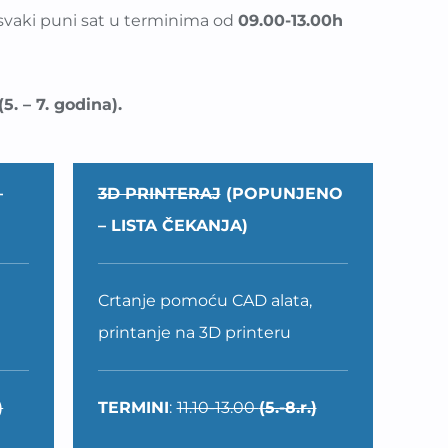
 svaki puni sat u terminima od
09.00-13.00h
. – 7. godina).
–
3D PRINTERAJ
(POPUNJENO
– LISTA ČEKANJA)
Crtanje pomoću CAD alata,
printanje na 3D printeru
)
TERMINI
:
11.10-13.00
(5.-8.r.)