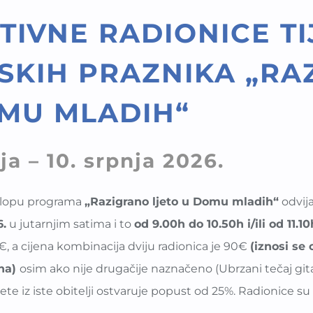
TIVNE RADIONICE T
SKIH PRAZNIKA „RA
MU MLADIH“
nja – 10. srpnja 2026.
klopu programa
„Razigrano ljeto u Domu mladih“
odvij
6.
u jutarnjim satima i to
od 9.00h do 10.50h i/ili od 11.1
€, a cijena kombinacija dviju radionica je 90€
(iznosi se
ana)
osim ako nije drugačije naznačeno (Ubrzani tečaj gita
jete iz iste obitelji ostvaruje popust od 25%. Radionice 