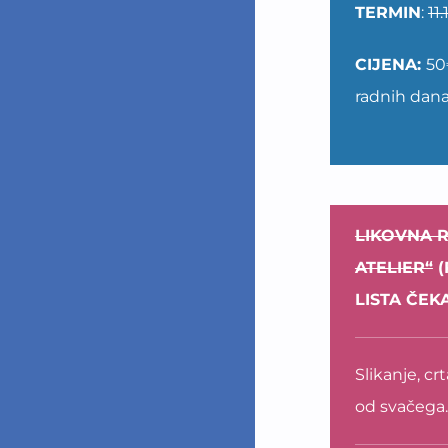
TERMIN
:
11
CIJENA:
50
radnih dan
LIKOVNA R
ATELIER“
(
LISTA ČEK
Slikanje, cr
od svačega