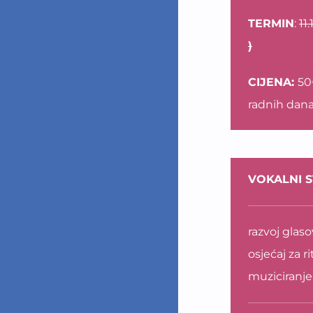
TERMIN
:
11
)
CIJENA:
50
radnih dan
VOKALNI 
razvoj glas
osjećaj za r
muziciranje