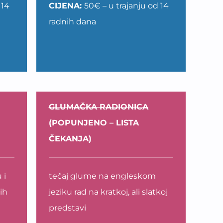
 14
CIJENA:
50€ – u trajanju od 14
radnih dana
GLUMAČKA RADIONICA
(POPUNJENO – LISTA
ČEKANJA)
 i
tečaj glume na engleskom
nih
jeziku rad na kratkoj, ali slatkoj
predstavi