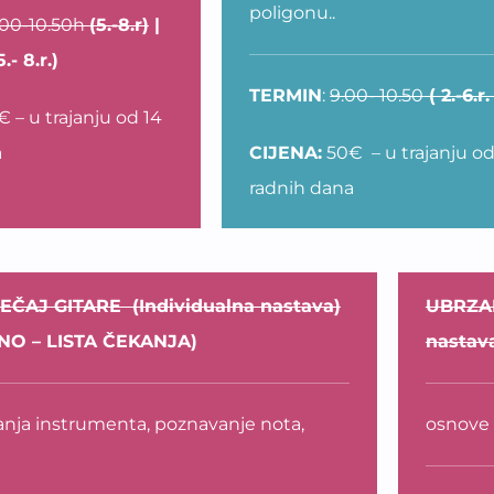
poligonu..
.00-10.50h
(5.-8.r)
|
.- 8.r.)
TERMIN
:
9.00- 10.50
( 2.-6.r.
 – u trajanju od 14
a
CIJENA:
50€ – u trajanju od
radnih dana
EČAJ GITARE (Individualna nastava)
UBRZAN
O – LISTA ČEKANJA)
nastav
anja instrumenta, poznavanje nota,
osnove 