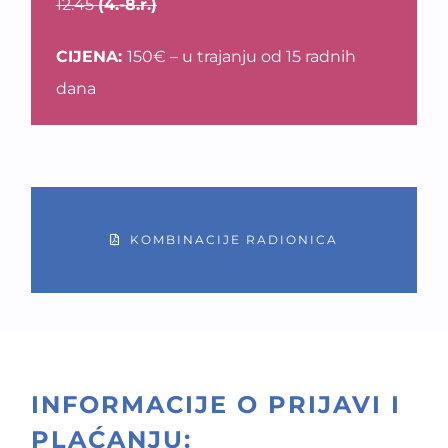
12.45
(4.-8.r.)
CIJENA:
150€ – u trajanju od 15 radnih
dana
KOMBINACIJE RADIONICA
INFORMACIJE O PRIJAVI I
PLAĆANJU: