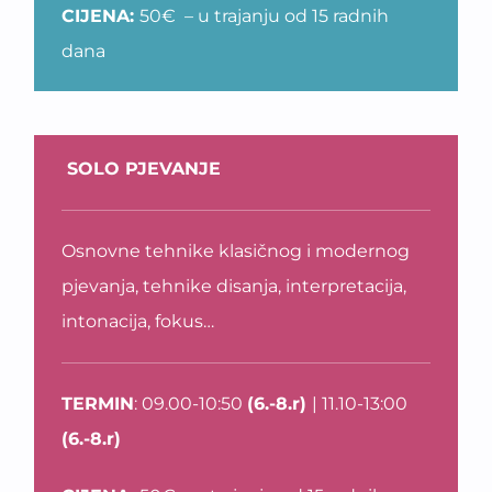
CIJENA:
50€ – u trajanju od 15 radnih
dana
SOLO PJEVANJE
Osnovne tehnike klasičnog i modernog
pjevanja, tehnike disanja, interpretacija,
intonacija, fokus…
TERMIN
: 09.00-10:50
(6.-8.r)
| 11.10-13:00
(6.-8.r)