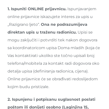
1.
Ispuniti ONLINE prijavnicu.
Ispunjavanjem
online prijavnice iskazujete interes za upis u
„Razigrano ljeto“.
Ona ne podrazumijeva
direktan upis u traženu radionicu.
Upisi se
mogu zaključiti i potvrditi tek nakon dogovora
sa koordinatoricom upisa Doma mladih (koja će
Vas kontaktirati ukoliko ste točno upisali broj
telefona/mobitela za kontakt radi dogovora oko
detalja upisa (definiranja radionica, cijena).
Online prijavnice će se obrađivati redoslijedom
kojim budu pristizale.
2.
Ispunjenu i potpisanu suglasnost
poslati
poštom ili donijeti osobno (Laginjina 15,