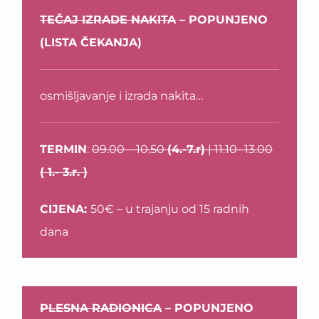
TEČAJ IZRADE NAKITA
– POPUNJENO
(LISTA ČEKANJA)
osmišljavanje i izrada nakita…
TERMIN
:
09.00 – 10.50
(4.-7.r)
| 11.10- 13.00
( 1.- 3.r. )
CIJENA:
50€ – u trajanju od 15 radnih
dana
PLESNA RADIONICA
– POPUNJENO