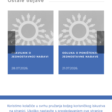
Ostale objave
PRAVILNIK O
ODLUKA O PONIŠTENJU
JEDNOSTAVNOJ NABAVI
JEDNOSTAVNE NABAVE
28.07.2026.
21.07.2026.
Koristimo kolačiće u svrhu pružanja boljeg korisničkog iskustva
© 2018 -
2026 | Dom mladih - Laginjina 15, Rijeka,
na stranici. Ukoliko nastavite s pregledavanjem ove stranice