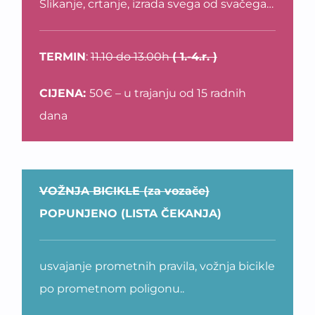
Slikanje, crtanje, izrada svega od svačega…
TERMIN
:
11.10 do 13.00h
( 1.-4.r. )
CIJENA:
50€ – u trajanju od 15 radnih
dana
VOŽNJA BICIKLE (za vozače)
POPUNJENO (LISTA ČEKANJA)
usvajanje prometnih pravila, vožnja bicikle
po prometnom poligonu..