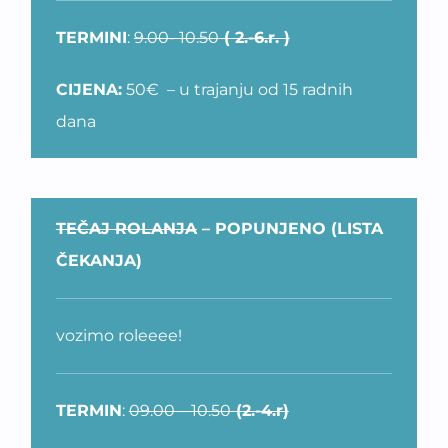
TERMINI
:
9.00- 10.50
( 2.-6.r. )
CIJENA:
50€ – u trajanju od 15 radnih
dana
TEČAJ ROLANJA
– POPUNJENO (LISTA
ČEKANJA)
vozimo roleeee!
TERMIN
:
09.00 – 10.50
(2.-4.r)