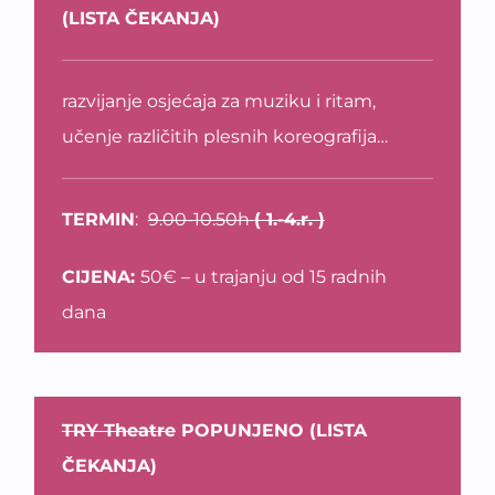
(LISTA ČEKANJA)
razvijanje osjećaja za muziku i ritam,
učenje različitih plesnih koreografija…
TERMIN
:
9.00-10.50h
( 1.-4.r. )
CIJENA:
50€ – u trajanju od 15 radnih
dana
TRY Theatre
POPUNJENO (LISTA
ČEKANJA)