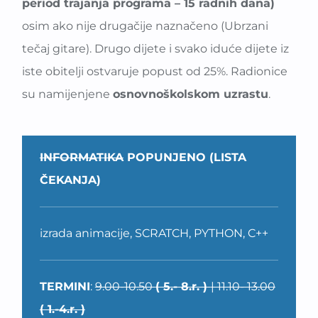
period trajanja programa – 15 radnih dana)
osim ako nije drugačije naznačeno (Ubrzani
tečaj gitare). Drugo dijete i svako iduće dijete iz
iste obitelji ostvaruje popust od 25%. Radionice
su namijenjene
osnovnoškolskom uzrastu
.
INFORMATIKA
POPUNJENO (LISTA
ČEKANJA)
izrada animacije, SCRATCH, PYTHON, C++
TERMINI
:
9.00-10.50
( 5.- 8.r. )
| 11.10- 13.00
( 1.-4.r. )