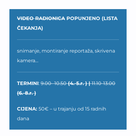
VIDEO RADIONICA
POPUNJENO (LISTA
ČEKANJA)
snimanje, montiranje reportaža, skrivena
kamera…
TERMINI
:
9.00- 10.50
(4.-5.r. ) |
11.10-13.00
(6.-8.r. )
CIJENA:
50€ – u trajanju od 15 radnih
dana