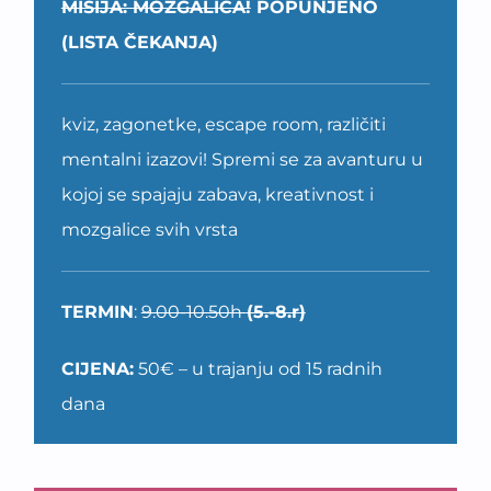
MISIJA: MOZGALICA!
POPUNJENO
(LISTA ČEKANJA)
kviz, zagonetke, escape room, različiti
mentalni izazovi! Spremi se za avanturu u
kojoj se spajaju zabava, kreativnost i
mozgalice svih vrsta
TERMIN
:
9.00-10.50h
(5.-8.r)
CIJENA:
50€ – u trajanju od 15 radnih
dana