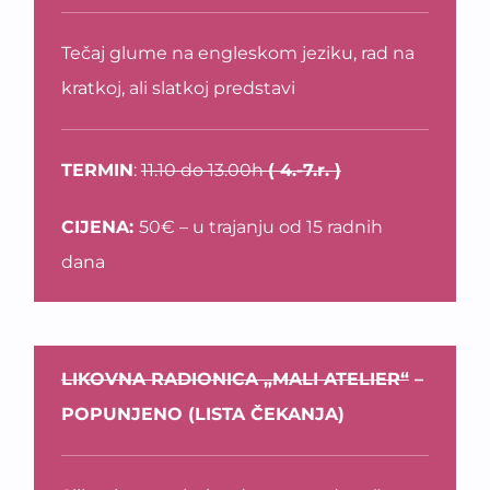
Tečaj glume na engleskom jeziku, rad na
kratkoj, ali slatkoj predstavi
TERMIN
:
11.10 do 13.00h
( 4.-7.r. )
CIJENA:
50€ – u trajanju od 15 radnih
dana
LIKOVNA RADIONICA „MALI ATELIER“
–
POPUNJENO (LISTA ČEKANJA)