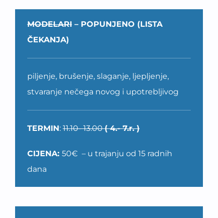
MODELARI
– POPUNJENO (LISTA
ČEKANJA)
piljenje, brušenje, slaganje, ljepljenje,
stvaranje nečega novog i upotrebljivog
TERMIN
:
11.10- 13.00
( 4.- 7.r. )
CIJENA:
50€ – u trajanju od 15 radnih
dana