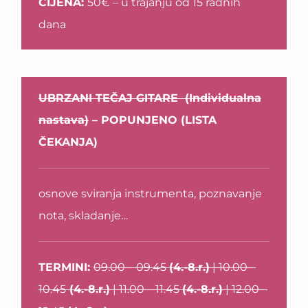
CIJENA:
50€ – u trajanju od 15 radnih
dana
UBRZANI TEČAJ GITARE (Individualna
nastava)
– POPUNJENO (LISTA
ČEKANJA)
osnove sviranja instrumenta, poznavanje
nota, skladanje…
TERMINI:
09.00 – 09.45
(4.-8.r.)
| 10.00 –
10.45
(4.-8.r.)
| 11.00 – 11.45
(4.-8.r.)
| 12.00 –